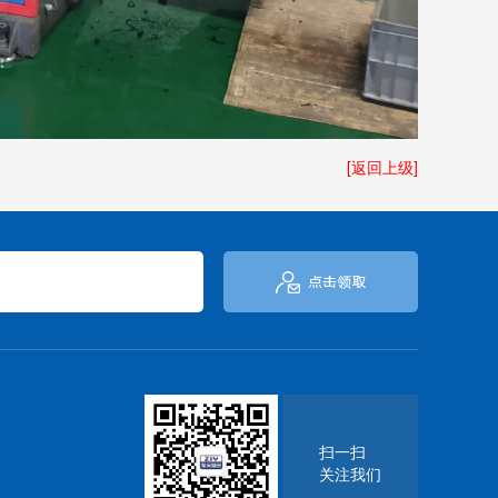
[返回上级]
扫一扫
关注我们