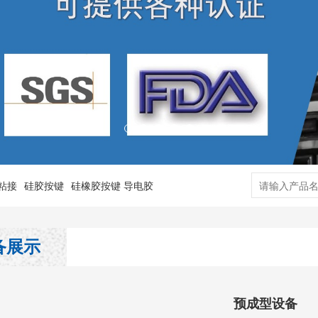
粘接
硅胶按键
硅橡胶按键 导电胶
备展示
预成型设备