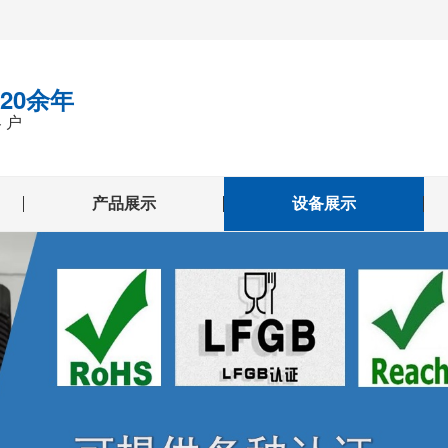
20余年
客户
产品展示
设备展示