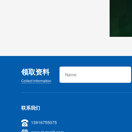
领取资料
Collect information
联系我们
13916755075