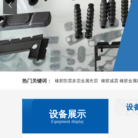
热门关键词：
橡胶防震多层金属夹层
橡胶减震 橡胶金属
设
设备展示
Equipment display