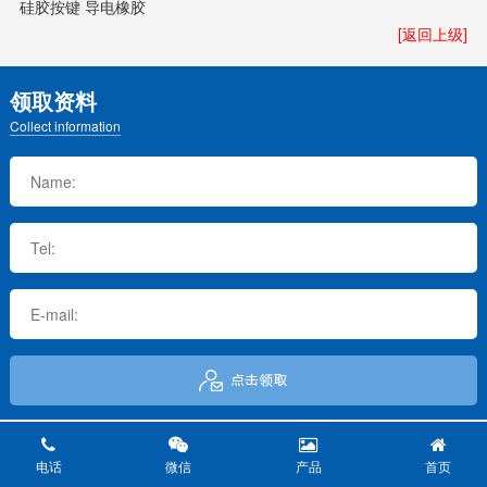
硅胶按键 导电橡胶
[返回上级]
领取资料
Collect information
版权所有 © 上海紫英精密橡塑模具有限公司
沪ICP备13041938号-1
电话
微信
产品
首页